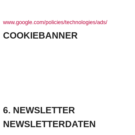
Weitergehende Informationen und die Datenschutz­bestimmungen finden Sie in der
Datenschutz­erklärung von Google unter:
www.google.com/policies/technologies/ads/
COOKIEBANNER
Zur Verwaltung der eingesetzten Cookies und ähnlichen Technologien (Tracking-Pixel, Web-
Beacons etc.) und diesbezüglicher Einwilligungen setzen wir das Consent Tool “Real Cookie
Banner” ein. Details zur Funktionsweise von “Real Cookie Banner” findest du unter
https://devowl.io/de/rcb/datenverarbeitung.
Rechtsgrundlagen für die Verarbeitung von personenbezogenen Daten in diesem
Zusammenhang sind Art. 6 Abs. 1 lit. c DS-GVO und Art. 6 Abs. 1 lit. f DS-GVO. Unser
berechtigtes Interesse ist die Verwaltung der eingesetzten Cookies und ähnlichen
Technologien und der diesbezüglichen Einwilligungen.
Die Bereitstellung der personenbezogenen Daten ist weder vertraglich vorgeschrieben noch
für den Abschluss eines Vertrages notwendig. Du bist nicht verpflichtet die
personenbezogenen Daten bereitzustellen. Wenn du die personenbezogenen Daten nicht
bereitstellst, können wir deine Einwilligungen nicht verwalten.
6. NEWSLETTER
NEWSLETTER­DATEN