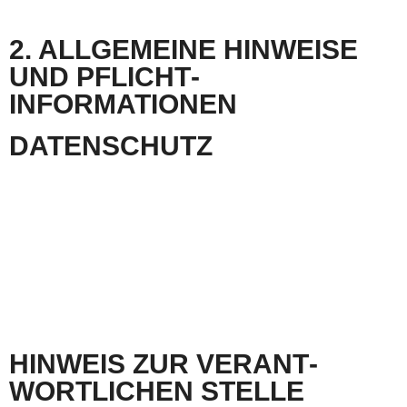
Sie können dieser Analyse widersprechen. Über die Widerspruchsmöglichkeiten werden wir
Sie in dieser Datenschutzerklärung informieren.
2. ALLGEMEINE HINWEISE
UND PFLICHT­­
INFORMATIONEN
DATEN­SCHUTZ
Die Betreiber dieser Seiten nehmen den Schutz Ihrer persönlichen Daten sehr ernst. Wir
behandeln Ihre personenbezogenen Daten vertraulich und entsprechend der gesetzlichen
Datenschutzvorschriften sowie dieser Datenschutzerklärung.
Wenn Sie diese Website benutzen, werden verschiedene personenbezogene Daten
erhoben. Personenbezogene Daten sind Daten, mit denen Sie persönlich identifiziert
werden können. Die vorliegende Datenschutzerklärung erläutert, welche Daten wir erheben
und wofür wir sie nutzen. Sie erläutert auch, wie und zu welchem Zweck das geschieht.
Wir weisen darauf hin, dass die Datenübertragung im Internet (z.B. bei der Kommunikation
per E-Mail) Sicherheitslücken aufweisen kann. Ein lückenloser Schutz der Daten vor dem
Zugriff durch Dritte ist nicht möglich.
HINWEIS ZUR VERANT­
WORTLICHEN STELLE