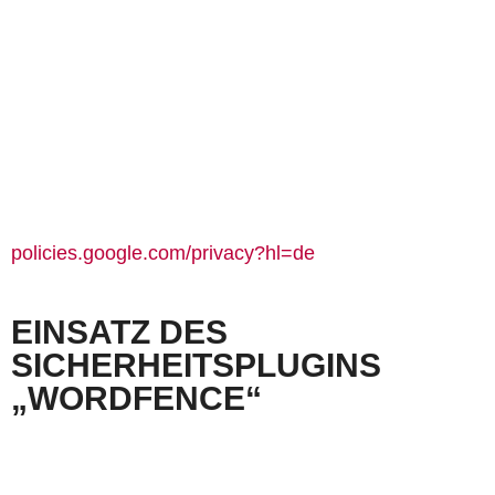
Anwenderfreundlichkeit zu verbessern und Betrugsversuchen vorzubeugen.
Wenn Sie in Ihrem YouTube-Account eingeloggt sind, ermöglichen Sie YouTube, Ihr
Surfverhalten direkt Ihrem persönlichen Profil zuzuordnen. Dies können Sie verhindern,
indem Sie sich aus Ihrem YouTube-Account ausloggen.
Die Nutzung von YouTube erfolgt im Interesse einer ansprechenden Darstellung unserer
Online-Angebote. Dies stellt ein berechtigtes Interesse im Sinne von Art. 6 Abs. 1 lit. f
DSGVO dar. Sofern eine entsprechende Einwilligung abgefragt wurde, erfolgt die
Verarbeitung ausschließlich auf Grundlage von Art. 6 Abs. 1 lit. a DSGVO; die Einwilligung ist
jederzeit widerrufbar.
Weitere Informationen zum Umgang mit Nutzerdaten finden Sie in der Datenschutzerklärung
von YouTube unter:
policies.google.com/privacy?hl=de
EINSATZ DES
SICHERHEITSPLUGINS
„WORDFENCE“
Unsere Website nutzt das Sicherheits-Plugin Wordfence der Defiant Inc., 800 5th Ave Ste
4100, Seattle, WA 98104, USA. Wordfence dient dem Schutz unserer Website vor Angriffen,
Malware und anderen Sicherheitsbedrohungen. Dabei werden unter anderem IP-Adressen
der Websitebesucher verarbeitet, um verdächtige Aktivitäten zu erkennen und