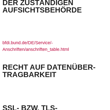
DER ZUSTÄNDIGEN
AUFSICHTS­­­BEHÖRDE
Im Falle datenschutzrechtlicher Verstöße steht dem Betroffenen ein Beschwerderecht bei
der zuständigen Aufsichtsbehörde zu. Zuständige Aufsichtsbehörde in
datenschutzrechtlichen Fragen ist der Landesdatenschutzbeauftragte des Bundeslandes, in
dem unser Unternehmen seinen Sitz hat. Eine Liste der Datenschutzbeauftragten sowie
deren Kontaktdaten können folgendem Link entnommen werden:
bfdi.bund.de/DE/Service/­
Anschriften/anschriften_table.html
RECHT AUF DATEN­­­ÜBER­
TRAGBARKEIT
Sie haben das Recht, Daten, die wir auf Grundlage Ihrer Einwilligung oder in Erfüllung eines
Vertrags automatisiert verarbeiten, an sich oder an einen Dritten in einem gängigen,
maschinenlesbaren Format aushändigen zu lassen. Sofern Sie die direkte Übertragung der
Daten an einen anderen Verantwortlichen verlangen, erfolgt dies nur, soweit es technisch
machbar ist.
SSL- BZW. TLS-