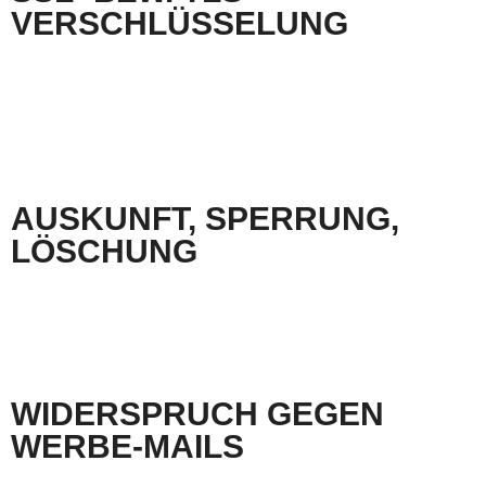
VERSCHLÜSSELUNG
Diese Seite nutzt aus Sicherheitsgründen und zum Schutz der Übertragung vertraulicher
Inhalte, wie zum Beispiel Bestellungen oder Anfragen, die Sie an uns als Seitenbetreiber
senden, eine SSL-bzw. TLS-Verschlüsselung. Eine verschlüsselte Verbindung erkennen Sie
daran, dass die Adresszeile des Browsers von “http://” auf “https://” wechselt und an dem
Schloss-Symbol in Ihrer Browserzeile.
Wenn die SSL- bzw. TLS-Verschlüsselung aktiviert ist, können die Daten, die Sie an uns
übermitteln, nicht von Dritten mitgelesen werden.
AUSKUNFT, SPERRUNG,
LÖSCHUNG
Sie haben im Rahmen der geltenden gesetzlichen Bestimmungen jederzeit das Recht auf
unentgeltliche Auskunft über Ihre gespeicherten personenbezogenen Daten, deren Herkunft
und Empfänger und den Zweck der Datenverarbeitung und ggf. ein Recht auf Berichtigung,
Sperrung oder Löschung dieser Daten. Hierzu sowie zu weiteren Fragen zum Thema
personenbezogene Daten können Sie sich jederzeit unter der im Impressum angegebenen
Adresse an uns wenden.
WIDER­SPRUCH GEGEN
WERBE-MAILS