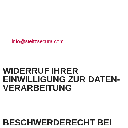
Die verantwortliche Stelle für die Datenverarbeitung auf dieser Website ist:
Louis STEITZ SECURA
GmbH + Co. KG
Vorstadt 40
67292 Kirchheimbolanden
Telefon: 06352 – 4002 -0
info@steitzsecura.com
E-Mail:
Verantwortliche Stelle ist die natürliche oder juristische Person, die allein oder gemeinsam mit
anderen über die Zwecke und Mittel der Verarbeitung von personenbezogenen Daten (z.B.
Namen, E-Mail-Adressen o. Ä.) entscheidet.
WIDERRUF IHRER
EINWILLIGUNG ZUR DATEN­
VERARBEITUNG
Viele Datenverarbeitungsvorgänge sind nur mit Ihrer ausdrücklichen Einwilligung möglich.
Sie können eine bereits erteilte Einwilligung jederzeit widerrufen. Dazu reicht eine formlose
Mitteilung per E-Mail an uns. Die Rechtmäßigkeit der bis zum Widerruf erfolgten
Datenverarbeitung bleibt vom Widerruf unberührt.
BESCHWERDE­RECHT BEI