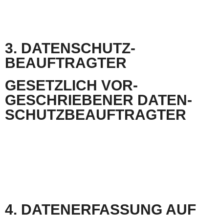
Der Nutzung von im Rahmen der Impressumspflicht veröffentlichten Kontaktdaten zur
Übersendung von nicht ausdrücklich angeforderter Werbung und Informationsmaterialien
wird hiermit widersprochen. Die Betreiber der Seiten behalten sich ausdrücklich rechtliche
Schritte im Falle der unverlangten Zusendung von Werbeinformationen, etwa durch Spam-E-
Mails, vor.
3. DATEN­­SCHUTZ­­­
BEAUFTRAGTER
GESETZLICH VOR­
GESCHRIEBENER DATEN­
SCHUTZ­BEAUFTRAGTER
Wir haben für unser Unternehmen einen Datenschutzbeauftragten bestellt.
ARGUS Datenschutz Thierry Eibel
Thierry Eibel
Im Langgarten 11
66484 Battweiler
Telefon: 06337 – 20 90 383
E-Mail: t.eibel@t-online.de
4. DATEN­­ERFASSUNG AUF