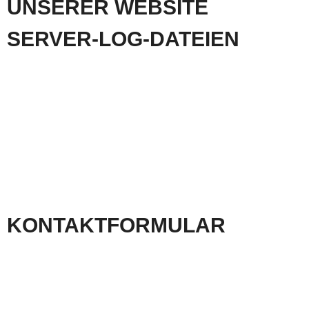
UNSERER WEBSITE
SERVER-LOG-DATEIEN
Der Provider der Seiten erhebt und speichert automatisch Informationen in so genannten
Server-Log-Dateien, die Ihr Browser automatisch an uns übermittelt. Dies sind:
Browsertyp und
Browserversion
verwendetes Betriebssystem
Referrer URL
Hostname des zugreifenden Rechners
Uhrzeit der Serveranfrage
IP-Adresse
Eine Zusammenführung dieser Daten mit anderen Datenquellen wird nicht vorgenommen.
Grundlage für die Datenverarbeitung ist Art. 6 Abs. 1 lit. b DSGVO, der die Verarbeitung von
Daten zur Erfüllung eines Vertrags oder vorvertraglicher Maßnahmen gestattet.
KONTAKT­FORMULAR
Wenn Sie uns per Kontaktformular Anfragen zukommen lassen, werden Ihre Angaben aus
dem Anfrageformular inklusive der von Ihnen dort angegebenen Kontaktdaten zwecks
Bearbeitung der Anfrage und für den Fall von Anschlussfragen bei uns gespeichert. Diese
Daten geben wir nicht ohne Ihre Einwilligung weiter.
Die Verarbeitung der in das Kontaktformular eingegebenen Daten erfolgt somit