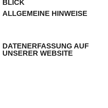
BLICK
ALLGEMEINE HINWEISE
Die folgenden Hinweise geben einen einfachen Überblick darüber, was mit Ihren
personenbezogenen Daten passiert, wenn Sie unsere Website besuchen.
Personenbezogene Daten sind alle Daten, mit denen Sie persönlich identifiziert werden
können. Ausführliche Informationen zum Thema Datenschutz entnehmen Sie unserer unter
diesem Text aufgeführten Datenschutzerklärung.
DATEN­ERFASSUNG AUF
UNSERER WEBSITE
Wer ist verantwortlich für die Datenerfassung auf dieser Website?
Die Datenverarbeitung auf dieser Website erfolgt durch den Websitebetreiber. Dessen
Kontaktdaten können Sie dem Impressum dieser Website entnehmen.
Wie erfassen wir Ihre Daten?
Ihre Daten werden zum einen dadurch erhoben, dass Sie uns diese mitteilen. Hierbei kann
es sich z.B. um Daten handeln, die Sie in ein Kontaktformular eingeben.
Andere Daten werden automatisch beim Besuch der Website durch unsere IT-Systeme
erfasst. Das sind vor allem technische Daten (z.B. Internetbrowser, Betriebssystem oder
Uhrzeit des Seitenaufrufs). Die Erfassung dieser Daten erfolgt automatisch, sobald Sie