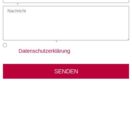
Nachricht
Einwilligung zum Speichern der Daten
* Ich stimme zu, dass meine Angaben und Daten zur Beantwortung meiner Anfrage
Datenschutzerklärung
gemäß der
verarbeitet werden. Meine Einwilligung
kann ich jederzeit zukünftig per E-Mail an info@steitzsecura.com widerrufen.
SENDEN
KONTAKT:
Louis STEITZ SECURA GmbH + Co. KG
Vorstadt 40
67292 Kirchheimbolanden
➤ GOOGLE MAPS