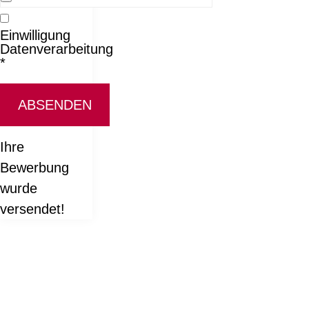
Einwilligung
Datenverarbeitung
*
ABSENDEN
Ihre
Bewerbung
wurde
versendet!
KONTAKT:
Louis STEITZ SECURA GmbH + Co. KG
Vorstadt 40
67292 Kirchheimbolanden