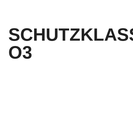
nach EN ISO 20347
SCHUTZKLAS
O3
nach EN ISO 20347
KONTAKT:
Louis STEITZ SECURA GmbH + Co. KG
Vorstadt 40
67292 Kirchheimbolanden
➤ GOOGLE MAPS
T: +49 (0) 6352 – 4002 -0
F: +49 (0) 6352 – 4002 -222