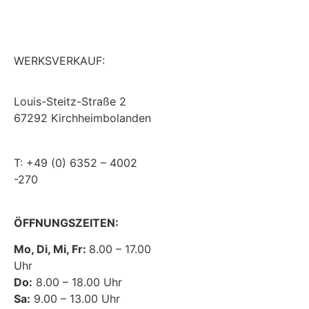
WERKSVERKAUF:
KONTAKT
IMPRESSUM
Louis-Steitz-Straße 2
67292 Kirchheimbolanden
DATENSCHUTZ
➤ GOOGLE MAPS
Barrierefreiheit
T: +49 (0) 6352 – 4002
PRIVATSPHÄRE
-270
COMPLIANCE
ÖFFNUNGSZEITEN:
AGB
Mo, Di, Mi, Fr:
8.00 – 17.00
Uhr
Do:
8.00 – 18.00 Uhr
Sa:
9.00 – 13.00 Uhr