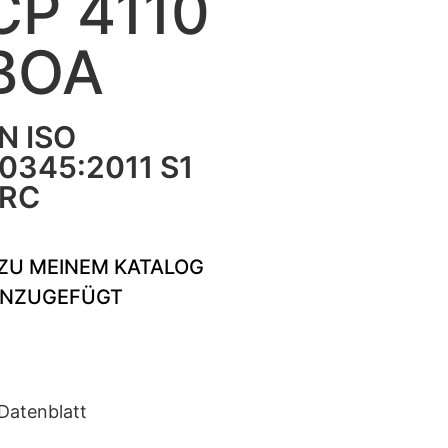
CP 4110
BOA
N ISO
0345:2011 S1
RC
ZU MEINEM KATALOG
INZUGEFÜGT
Datenblatt