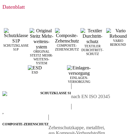
Datenblatt
VARIO
REBOUND
SCHUTZKLASSE
COMPOSITE-
TEXTILER
S1P
ZEHENSCHUTZ
DURCHTRITT­
ORIGINAL
SCHUTZ
STEITZ MEHR­
WEITEN­S­
YSTEM
ESD
EINLAGEN­
VERSORGUNG
SCHUTZKLASSE S1
nach EN ISO 20345
,
COMPOSITE-ZEHENSCHUTZ
Zehenschutzkappe, metallfrei,
aus Komposit-Verbundstoffen