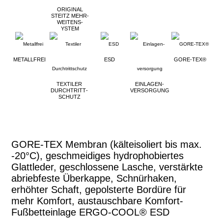
ORIGINAL
STEITZ MEHR­
WEITEN­S­
YSTEM
METALLFREI
ESD
GORE-TEX®
TEXTILER
EINLAGEN­
DURCHTRITT­
VERSORGUNG
SCHUTZ
GORE-TEX Membran (kälteisoliert bis max.
-20°C), geschmeidiges hydrophobiertes
Glattleder, geschlossene Lasche, verstärkte
abriebfeste Überkappe, Schnürhaken,
erhöhter Schaft, gepolsterte Bordüre für
mehr Komfort, austauschbare Komfort-
Fußbetteinlage ERGO-COOL® ESD