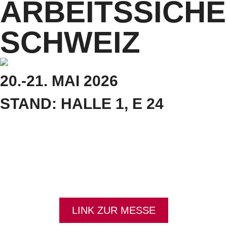
ARBEITSSICHE
SCHWEIZ
20.-21. MAI 2026
STAND: HALLE 1, E 24
Die ArbeitsSicherheit Schweiz findet 2026 zum elften Mal in Zürich statt. Alle zwei Jahre können
Sie diese Veranstaltung in den Messehallen Zürichs finden und sich zum Thema
Arbeitssicherheit, Gesundheitsschutz und Gesundheitsförderung auf den neuesten Stand
bringen. Zusätzlich gibt es Keynote-Vorträge sowie direkte Tests der vorgestellten Produkte
innerhalb eines Sicherheitsparcours. STEITZ SECURA wird dieses Jahr erneut als Aussteller dort
auftreten und Sicherheitsschuhe für den Arbeitsbereich vorstellen sowie über Gesundheit am
Arbeitsplatz aufklären. Besuchen Sie uns in Halle 1, Stand E 24 – wir freuen uns auf Ihren
Besuch!
LINK ZUR MESSE