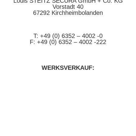
Louis STEITZ SECURA GmbH + Co. KG
Vorstadt 40
67292 Kirchheimbolanden
➤ GOOGLE MAPS
T: +49 (0) 6352 – 4002 -0
F: +49 (0) 6352 – 4002 -222
steitzsecura.com
WERKSVERKAUF:
Louis-Steitz-Straße 2
67292 Kirchheimbolanden
➤ GOOGLE MAPS
T: +49 (0) 6352 – 4002 -270
ÖFFNUNGSZEITEN:
Mo, Di, Mi, Fr:
8.00 – 17.00 Uhr
Do:
8.00 – 18.00 Uhr