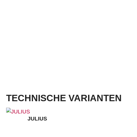
Stretcheinsätze, Fersenfutter aus abriebfester Mikrofaser, atmungsaktives Textilfutter,
austauschbare Komfort-Fußbetteinlage SUPER-SOFT ESD
Größen:
38 – 50
Weiten:
S, NB, XB, XXB
Dämpfung:
SECURA VARIO® Fersendämpfung
Laufsohle:
TPU Office ESD, anthrazit
Sehr gute Abriebfestigkeit mit 2,7 mm Profil, dämpfende Struktur, hitzebeständig bis ca.
120 °C
TECHNISCHE VARIANTEN
JULIUS