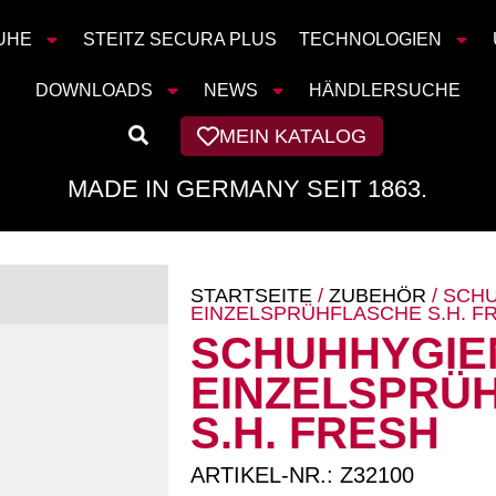
UHE
STEITZ SECURA PLUS
TECHNOLOGIEN
DOWNLOADS
NEWS
HÄNDLERSUCHE
MEIN KATALOG
MADE IN GERMANY SEIT 1863.
STARTSEITE
/
ZUBEHÖR
/ SCH
EINZELSPRÜHFLASCHE S.H. F
SCHUHHYGIE
EINZELSPRÜ
S.H. FRESH
ARTIKEL-NR.: Z32100