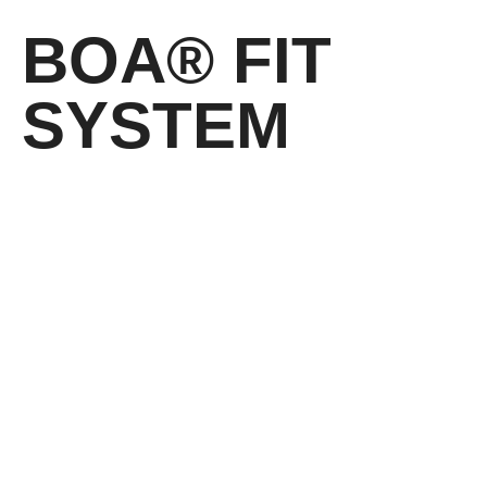
BOA® FIT
SYSTEM
Drehverschluss für schnelles Öffnen und Schließen
KONTAKT:
Louis STEITZ SECURA GmbH + Co. KG
Vorstadt 40
67292 Kirchheimbolanden
➤ GOOGLE MAPS
T: +49 (0) 6352 – 4002 -0
F: +49 (0) 6352 – 4002 -222
steitzsecura.com