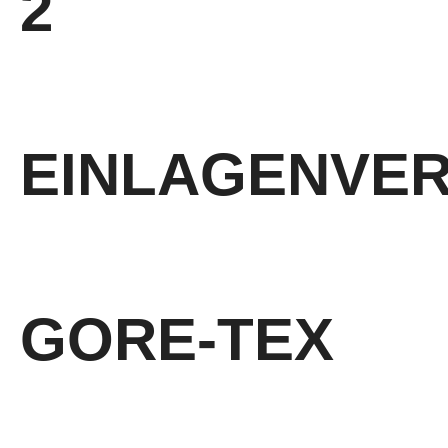
2
Schnittschutzgeprüft nach EN ISO 17249:2013
EINLAGENVE
baumustergeprüft nach DGUV Regel 112-191
GORE-TEX
Membransystem, wasserdicht und hoch atmungsaktiv