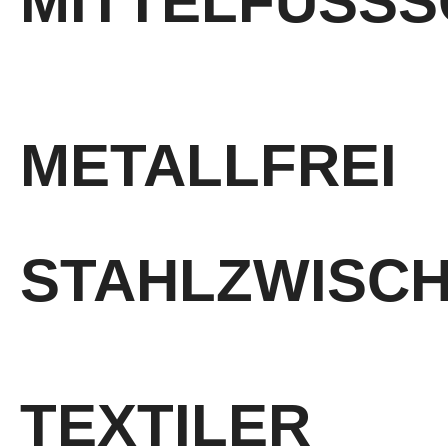
MITTELFUSSS
Secura Meta Cover (SMC)
METALLFREI
STAHLZWISC
durchtrittsichere Stahlzwischensohle
TEXTILER