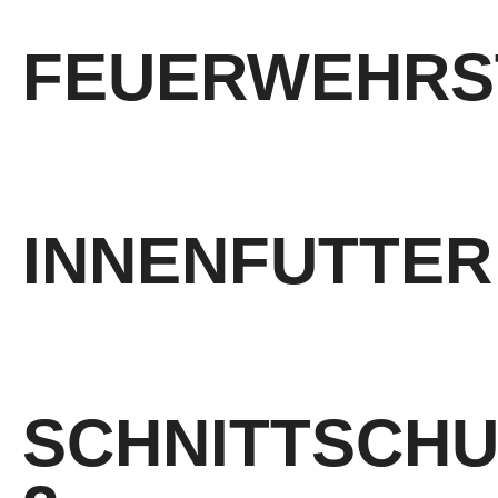
FEUERWEHRS
nach EN ISO 15090:2012
INNENFUTTER
wärmendes Winterfutter, gute Thermoisolation
SCHNITTSCH