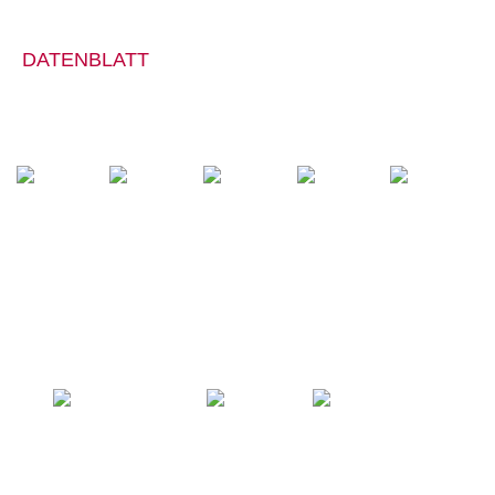
DATENBLATT
SCHUTZKLASSE
SECURA VARIO
STEITZ FLEX-
ALUMINIUM-
S2
SYSTEM
ZONE
ZEHENSCHUTZ
ORIGINAL
STEITZ MEHR­
WEITEN­S­
YSTEM
ESD