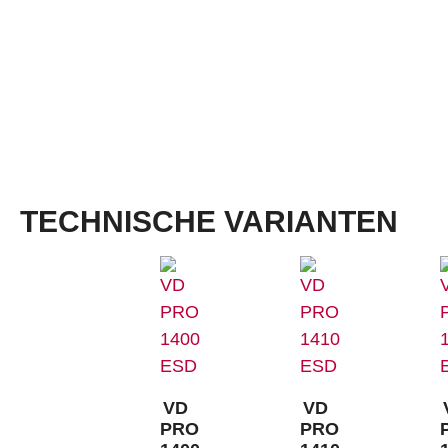
Weiten:
S, NB, XB, XXB
Dämpfung:
VARIO MULTIFLEX
Laufsohle:
TPU Athletic ESD, rot
Laufsohle mit erhöhtem Umknickschutz mit 3,5 mm Profil, reduziert Hebelarme, unterstützt de
Bewegungsablauf, leicht und flexibel, sehr gute Abriebfestigkeit und exzellente Rutschhemm
120 °C
TECHNISCHE VARIANTEN
VD
VD
PRO
PRO