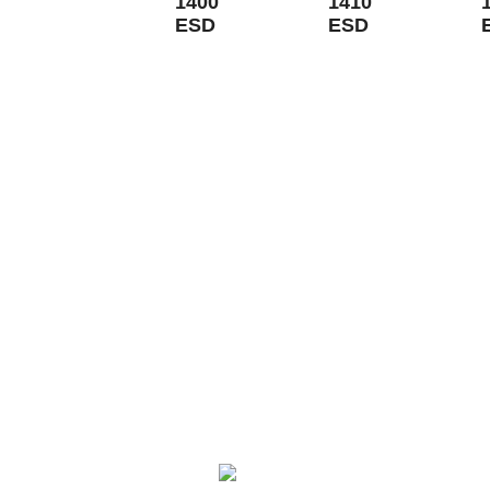
1400
1410
ESD
ESD
KONTAKT:
Louis STEITZ SECURA GmbH + Co. KG
Vorstadt 40
67292 Kirchheimbolanden
➤ GOOGLE MAPS
T: +49 (0) 6352 – 4002 -0
F: +49 (0) 6352 – 4002 -222
steitzsecura.com