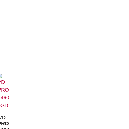
Fußbetteinlage ERGO-SOFT ESD
n natürlichen
ung, hitzebeständig bis ca.
VD
PRO