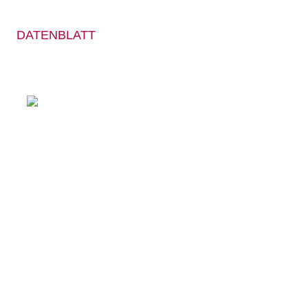
DATENBLATT
EINLAGEN­
VERSORGUNG
freie Schuhkonstruktion, Perforation für optimale Belüftung,
m Textil und Mikrofaser, austauschbare Komfort-