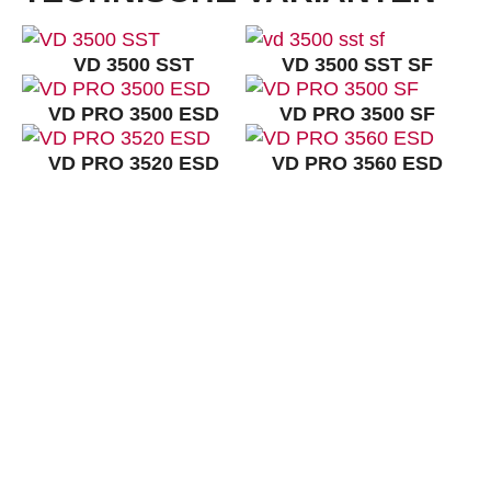
VD 3500 SST
VD 3500 SST SF
VD PRO 3500 ESD
VD PRO 3500 SF
VD PRO 3520 ESD
VD PRO 3560 ESD
KONTAKT:
Louis STEITZ SECURA GmbH + Co. KG
Vorstadt 40
67292 Kirchheimbolanden
➤ GOOGLE MAPS
T: +49 (0) 6352 – 4002 -0
F: +49 (0) 6352 – 4002 -222
steitzsecura.com