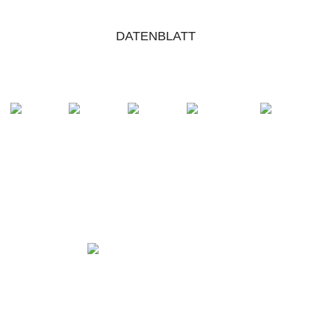
DATENBLATT
ESD
SCHUTZKLASSE
SECURA VARIO
ECHTLEDER
O2
SYSTEM
BRANDSOHLE
ORIGINAL
STEITZ MEHR­
WEITEN­S­
YSTEM