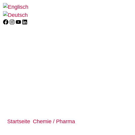
Startseite
Chemie / Pharma
/
/ VD
PRO 3800 SF