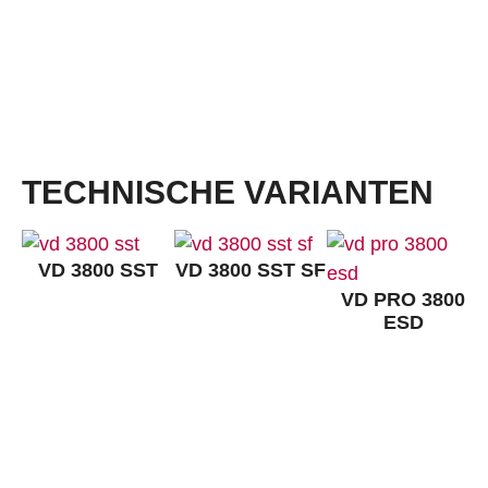
Dämpfung:
VARIO MULTIFLEX
Laufsohle:
TPU Athletic ESD, schwarz
Laufsohle mit erhöhtem Umknickschutz mit 3,5 mm Profil, reduziert Hebelarme, unterstützt de
Bewegungsablauf, leicht und flexibel, sehr gute Abriebfestigkeit und exzellente Rutschhemm
120 °C
TECHNISCHE VARIANTEN
VD 3800 SST
VD 3800 SST SF
VD PRO 3800
ESD
KONTAKT:
Louis STEITZ SECURA GmbH + Co. KG
Vorstadt 40
67292 Kirchheimbolanden