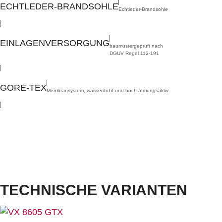
ECHTLEDER-BRANDSOHLE
Echtleder-Brandsohle
,
EINLAGENVERSORGUNG
baumustergeprüft nach
DGUV Regel 112-191
,
GORE-TEX
Membransystem, wasserdicht und hoch atmungsaktiv
Größen:
36 – 50
Weiten:
S, NB, XB, XXB
Dämpfung:
SECURA VARIO® Fersendämpfung
Laufsohle:
Perbunan Active ESD, silbergrau
Mit erhöhtem Umknickschutz und 4,1 mm Profil, reduziert Hebelarme, gute Säuren- und
Laugenbeständigkeit, breite Auftrittsfläche, hohe Strapazierfähigkeit, hitzebeständig bis ca.
220°C
GORE-TEX Membran, geschmeidiges hydrophobiertes Nubuk Leder, geschlossene Lasche,
verstärkte abriebfeste Überkappe, austauschbare Komfort-Fußbetteinlage ERGO-SOFT ESD
TECHNISCHE VARIANTEN