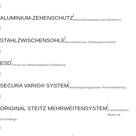
,
ALUMINIUM-ZEHENSCHUTZ
Zehenschutzkappe aus Aluminium
,
STAHLZWISCHENSOHLE
durchtrittsichere Stahlzwischensohle
,
ESD
Schutz vor elektrostatischer Entladung
,
SECURA VARIO® SYSTEM
belastungsangepasste Fersendämpfung
,
ORIGINAL STEITZ MEHRWEITENSYSTEM
4 verschiedene
Weiten je
Schuhlänge
,