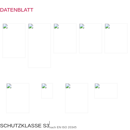
DATENBLATT
SECURA VARIO
ALUMINIUM-
STAHL­­­
SYSTEM
ZEHENSCHUTZ
ZWISCHEN­­
SCHUTZKLASSE
SOHLE
S3
ORIGINAL
STEITZ MEHR­
WEITEN­S­
YSTEM
ESD
GORE-TEX®
ECHTLEDER
EINLAGEN­
BRANDSOHLE
VERSORGUNG
SCHUTZKLASSE S3
nach EN ISO 20345