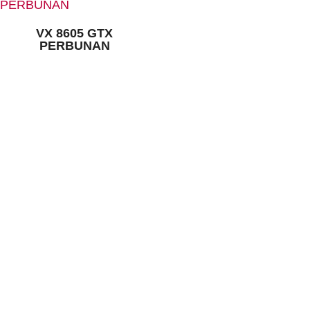
VX 8605 GTX
PERBUNAN
KONTAKT:
Louis STEITZ SECURA GmbH + Co. KG
Vorstadt 40
67292 Kirchheimbolanden
➤ GOOGLE MAPS
T: +49 (0) 6352 – 4002 -0
F: +49 (0) 6352 – 4002 -222
steitzsecura.com
WERKSVERKAUF:
Louis-Steitz-Straße 2
67292 Kirchheimbolanden
➤ GOOGLE MAPS
T: +49 (0) 6352 – 4002 -270