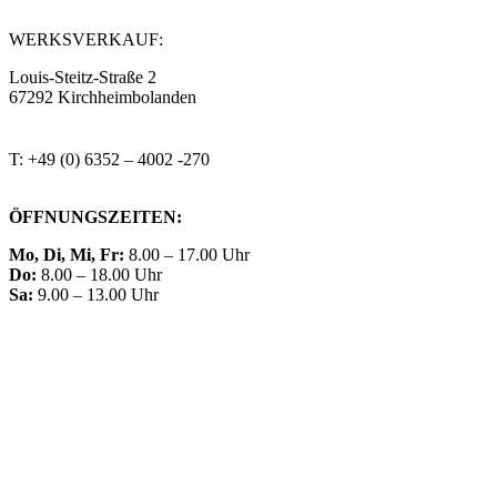
steitzsecura.com
WERKSVERKAUF:
Louis-Steitz-Straße 2
67292 Kirchheimbolanden
➤ GOOGLE MAPS
T: +49 (0) 6352 – 4002 -270
ÖFFNUNGSZEITEN:
Mo, Di, Mi, Fr:
8.00 – 17.00 Uhr
Do:
8.00 – 18.00 Uhr
Sa:
9.00 – 13.00 Uhr
KONTAKT
IMPRESSUM
DATENSCHUTZ
Barrierefreiheit