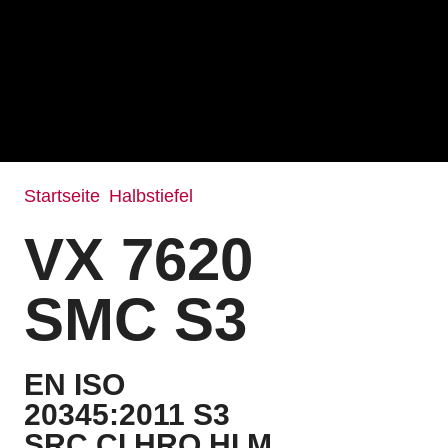
Startseite
Halbstiefel
/
/ VX 7620 SMC S3
VX 7620
SMC S3
EN ISO
20345:2011 S3
SRC CI HRO HI M