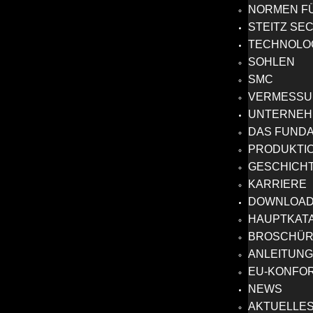
NORMEN FÜ
STEITZ SE
TECHNOLO
SOHLEN
SMC
VERMESSU
UNTERNE
DAS FUNDA
PRODUKTI
GESCHICH
KARRIERE
DOWNLOA
HAUPTKAT
BROSCHÜ
ANLEITUN
EU-KONFO
NEWS
AKTUELLE