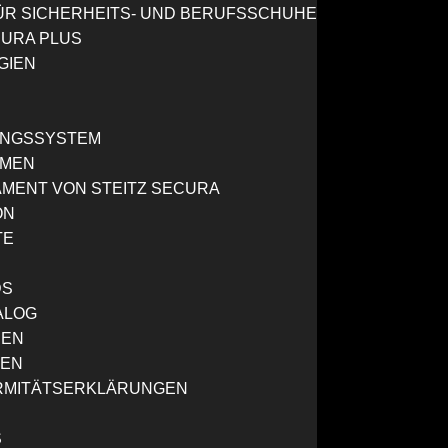
R SICHERHEITS- UND BERUFSSCHUHE
CURA PLUS
GIEN
NGSSYSTEM
HMEN
MENT VON STEITZ SECURA
ON
TE
DS
ALOG
REN
GEN
RMITÄTSERKLÄRUNGEN
S