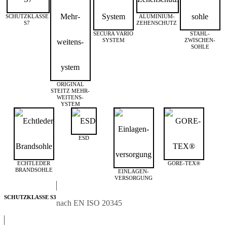
SCHUTZKLASSE
ALUMINIUM-
S7
ZEHENSCHUTZ
SECURA VARIO
STAHL­­­
SYSTEM
ZWISCHEN­­
SOHLE
ORIGINAL
STEITZ MEHR­
WEITEN­S­
YSTEM
ESD
ECHTLEDER
GORE-TEX®
BRANDSOHLE
EINLAGEN­
VERSORGUNG
SCHUTZKLASSE S3
nach EN ISO 20345