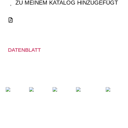
ZU MEINEM KATALOG HINZUGEFÜGT
DATENBLATT
ESD
SCHUTZKLASSE
ALUMINIUM-
TEXTILER
S1P
ZEHENSCHUTZ
DURCHTRITT­
SCHUTZ