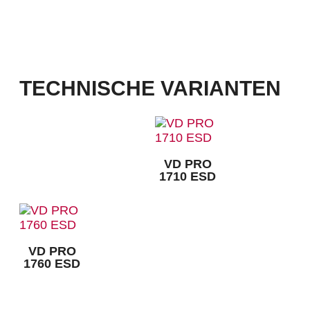
Laufsohle mit erhöhtem Umknickschutz mit 3,5 mm Profil, reduziert Hebelarme,
unterstützt den natürlichen Bewegungsablauf, leicht und flexibel, sehr gute
Abriebfestigkeit und exzellente Rutschhemmung, hitzebeständig bis ca. 120 °C
TECHNISCHE VARIANTEN
VD PRO
1710 ESD
VD PRO
1760 ESD