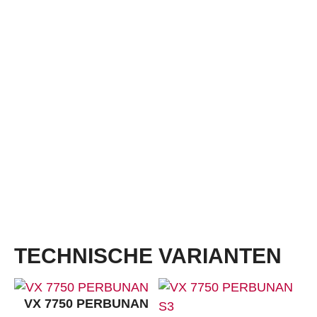
Geschmeidiges pflegeleichtes Glattleder, geschlossene Lasche, verstärkte abriebfeste
Überkappe, gepolsterte Bordüre für mehr Komfort, Funktionsfutter aus atmungsaktivem
Textil und Mikrofaser, austauschbare Komfort-Fußbetteinlage ERGO-SOFT ESD
Größen:
36 – 50
Weiten:
S, NB, XB, XXB
Dämpfung:
VARIO MULTIFLEX
Laufsohle:
Perbunan Active ESD, anthrazit
Mit erhöhtem Umknickschutz und 4,1 mm Profil, reduziert Hebelarme, gute Säuren- und
Laugenbeständigkeit, breite Auftrittsfläche, hohe Strapazierfähigkeit, hitzebeständig bis
ca. 220 °C
TECHNISCHE VARIANTEN
VX 7750 PERBUNAN