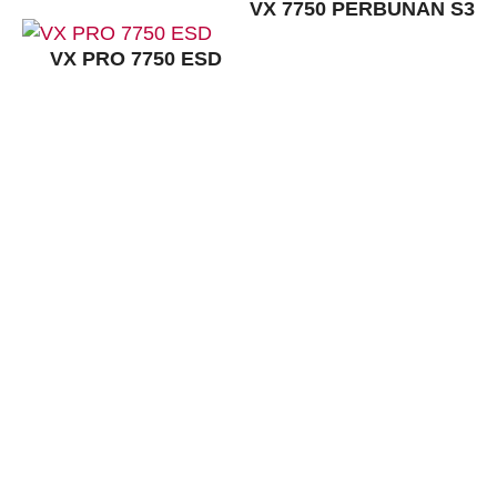
VX 7750 PERBUNAN S3
VX PRO 7750 ESD
KONTAKT:
Louis STEITZ SECURA GmbH + Co. KG
Vorstadt 40
67292 Kirchheimbolanden
➤ GOOGLE MAPS
T: +49 (0) 6352 – 4002 -0
F: +49 (0) 6352 – 4002 -222
steitzsecura.com
WERKSVERKAUF:
Louis-Steitz-Straße 2