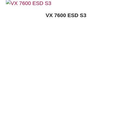
VX 7600 ESD S3
KONTAKT:
Louis STEITZ SECURA GmbH + Co. KG
Vorstadt 40
67292 Kirchheimbolanden
➤ GOOGLE MAPS
T: +49 (0) 6352 – 4002 -0
F: +49 (0) 6352 – 4002 -222
steitzsecura.com
WERKSVERKAUF:
Louis-Steitz-Straße 2
67292 Kirchheimbolanden
➤ GOOGLE MAPS